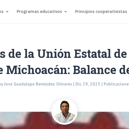
os
Programas educativos
Principios cooperativistas
s de la Unión Estatal d
e Michoacán: Balance d
by
José Guadalupe Bermúdez Olivares
|
Dic 29, 2025
|
Publicacione